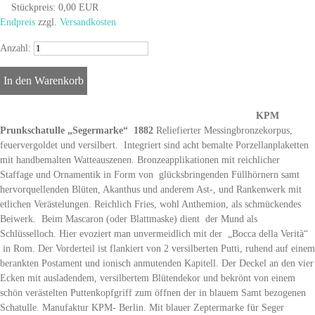
Stückpreis:
0,00 EUR
Endpreis
zzgl.
Versandkosten
Anzahl:
KPM
Prunkschatulle „Segermarke“ 1882
Reliefierter Messingbronzekorpus,
feuervergoldet und versilbert. Integriert sind acht bemalte Porzellanplaketten
mit handbemalten Watteauszenen. Bronzeapplikationen mit reichlicher
Staffage und Ornamentik in Form von glücksbringenden Füllhörnern samt
hervorquellenden Blüten, Akanthus und anderem Ast-, und Rankenwerk mit
etlichen Verästelungen. Reichlich Fries, wohl Anthemion, als schmückendes
Beiwerk. Beim Mascaron (oder Blattmaske) dient der Mund als
Schlüsselloch. Hier evoziert man unvermeidlich mit der „Bocca della Verità“
in Rom. Der Vorderteil ist flankiert von 2 versilberten Putti, ruhend auf einem
berankten Postament und ionisch anmutenden Kapitell. Der Deckel an den vier
Ecken mit ausladendem, versilbertem Blütendekor und bekrönt von einem
schön verästelten Puttenkopfgriff zum öffnen der in blauem Samt bezogenen
Schatulle. Manufaktur KPM- Berlin. Mit blauer Zeptermarke für Seger