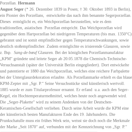
Porzellan.
Hermann
August Seger
(* 26. Dezember 1839 in Posen; † 30. Oktober 1893 in Berlin),
ein Pionier des Porzellans, entwickelte das nach ihm benannte Segerporzellan.
Dieses ermöglicht es, ein Weichporzellan herzustellen, wie es dem
traditionellen, asiatischen Porzellan entspricht. Das Weichporzellan wird
gegenüber dem Hartporzellan bei niedrigeren Temperaturen (bis max. 1350°C)
gebrannt und ist somit empfindlicher gegen Temperaturschwankungen, sowie
deutlich stoßempfindlicher. Zudem ermöglichte es irisierende Glasuren, sowie
z. Bsp.
Sang-de-bœuf
Glasuren. Bei der königlichen Porzellanmanufaktur
„KPM“ gründete und leitete Seger ab 20.05.1878 die Chemisch-Technische-
Versuchsanstalt (später der Universität Berlin eingegliedert). Dort entwickelte
und patentierte er 1880 das Weichporzellan, welches eine reichere Farbpalette
bei der Unterglasurdekoration erlaubte. Als Porzellanmarke erhielt es das blaue
KPM-Zepter mit „Sgr. P.“ Seine Versuchsstücke sind künstlerisch wertvoll.
1885 wurde er zum Titularprofessor ernannt. Er erfand u.a. auch den Seger-
Kegel, ein Hochtemperaturmeßmittel, welches heute noch angewendet wird.
Die „Seger-Plakette“ wird zu seinem Andenken von der Deutschen-
Keramischen-Gesellschaft verliehen. Durch seine Arbeit wurde die KPM eine
der künstlerisch besten Manufakturen Ende des 19. Jahrhunderts. Die
Prunkschatulle muss ein frühes Werk sein, weisst sie doch noch die Merkmale
der Marke „Seit 1870“ auf, verbunden mit der Kennzeichnung von „Sgr. P.“