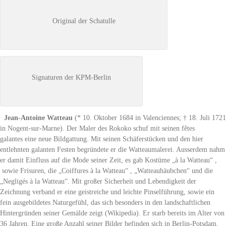
Original der Schatulle
Signaturen der KPM-Berlin
Jean-Antoine Watteau
(* 10. Oktober 1684 in Valenciennes; † 18. Juli 1721
in Nogent-sur-Marne). Der Maler des Rokoko schuf mit seinen
fêtes
galantes
eine neue Bildgattung. Mit seinen Schäferstücken und den hier
entlehnten galanten Festen begründete er die Watteaumalerei. Ausserdem nahm
er damit Einfluss auf die Mode seiner Zeit, es gab Kostüme „à la Watteau“ ,
sowie Frisuren, die „Coiffures à la Watteau“ , „Watteauhäubchen“ und die
„Negligés à la Watteau“. Mit großer Sicherheit und Lebendigkeit der
Zeichnung verband er eine geistreiche und leichte Pinselführung, sowie ein
fein ausgebildetes Naturgefühl, das sich besonders in den landschaftlichen
Hintergründen seiner Gemälde zeigt (Wikipedia). Er starb bereits im Alter von
36 Jahren. Eine große Anzahl seiner Bilder befinden sich in Berlin-Potsdam.