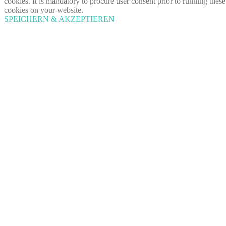
cookies. It is mandatory to procure user consent prior to running these
cookies on your website.
SPEICHERN & AKZEPTIEREN