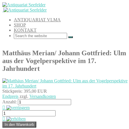
ANTIQUARIAT VLMA
SHOP
KONTAKT
Matthäus Merian/ Johann Gottfried: Ulm
aus der Vogelperspektive im 17.
Jahrhundert
Stückpreis:
395,00 EUR
Endpreis
zzgl.
Versandkosten
Anzahl: