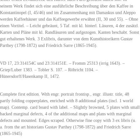
seinem Werk findet sich eine ausführliche Beschreibung über den Kaffee in
Konstantinopel (I, 45/46) und im Zusammenhang mit Damaskus und Aleppo
werden Kaffeehäuser und das Kaffeegewerbe erwähnt (II, 30 und 55). – Ohne
einen Vortitel. – Leicht gebräunt, 5 Taf. mit kl. hinterl. Läsuren, 4 der zusätzl.
Karten und Pläne mit kl. Randläsuren und aufgezogen. Kanten beschabt. Sonst
gut erhaltenes Werk. 3 Exlibris, darunter von dem Kunsthistorikern Gustav
Parthey (1798-1872) und Friedrich Sarre (1865-1945).
VD 17, 23:314154C und 23:314151E. – Fromm 25313 (irrig 1643). –
Griep/Luber 1383. – Tobler S. 107. – Röhricht 1104. –
Hünersdorff/Hasenkamp II, 1472.
Complete first edition. With engr. portrait frontisp., engr. illustr. title, 48
partly folding copperplates, enriched with 8 additional plates (incl. 1 world
map). Contemp. card board with label. – Slightly browned, 5 plates with small
backed marginal defects, 4 of the additional maps and plans with marginal
defects and mounted. Edges scraped. Otherwise fine copy with 3 ex libris (u.
a. from the art historians Gustav Parthey (1798-1872) and Friedrich Sarre
(1865-1945)