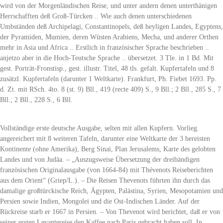
wird von der Morgenländischen Reise, und unter andern denen unterthänigen
Herrschafften deß Groß-Türcken .. Wie auch denen unterschiedenen
Umbständen deß Archipelagi, Constantinopels, deß heyligen Landes, Egyptens,
der Pyramiden, Mumien, deren Wüsten Arabiens, Mecha, und anderer Orthen
mehr in Asia und Africa .. Erstlich in französischer Sprache beschrieben ..
anjetzo aber in die Hoch-Teutsche Sprache .. übersetzet. 3 Tle. in 1 Bd. Mit
gest. Porträt-Fronstisp., gest. illustr. Titel, 48 tls. gefalt. Kupfertafeln und 8
zusätzl. Kupfertafeln (darunter 1 Weltkarte). Frankfurt, Ph. Fiebet 1693. Pp.
d. Zt. mit RSch. 4to. 8 (st. 9) Bll., 419 (recte 409) S., 9 Bll.; 2 Bll., 285 S., 7
Bll.; 2 Bll., 228 S., 6 Bll.
Vollständige erste deutsche Ausgabe, selten mit allen Kupfern. Vorlieg.
angereichert mit 8 weiteren Tafeln, darunter eine Weltkarte der 3 bereisten
Kontinente (ohne Amerika), Berg Sinai, Plan Jerusalems, Karte des gelobten
Landes und von Judäa. – „Auszugsweise Übersetzung der dreibändigen
französischen Originalausgabe (von 1664-84) mit Thévenots Reiseberichten
aus dem Orient“ (Griep/L.). – Die Reisen Thevenots führten ihn durch das
damalige großtürckische Reich, Ägypten, Palästina, Syrien, Mesopotamien und
Persien sowie Indien, Mongolei und die Ost-Indischen Länder. Auf der
Rückreise starb er 1667 in Persien. – Von Thevenot wird berichtet, daß er von
seiner ersten Levantereise den Kaffee nach Paris gebracht haben soll. In