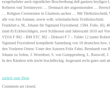
eyngefuehrter auch eigentlicher Beschreibung deß gantzen heyligen L
Refieren vnd Termineyen: … Demnach der angrentzenden … Herrscha
… Religion Ceremonien in Glaubens sachen … Mit Titelholzschnitt,
alle von Jost Amman, sowie wdh. schematischem Textholzschnitt.
Frankfurt a. M., Johann für Sigmund Feyerabend, 1584. Folio. [6], 46
(statt 8) Eckbeschlägen, zwei Schliessen und Jahreszahl 1610 auf Vo
VD16 F 902 – BM STC 302 – Dekesel F 7 – Tobler 12 (unter Robert) 
Sigmund Feyerabend kompilierte Sammlung von 18 deutschen bzw. in
den Vorderen Orient. Unter den Autoren Felix Fabri, Bernhardt von
Johann zu Solms, J. Wormbser, S. von Gumppenberg, L. Rauwolf, J. Tu
In den Rändern teils leicht feuchtfleckig. Insgesamt recht gutes und a
zurück zum Shop
Comments are closed.