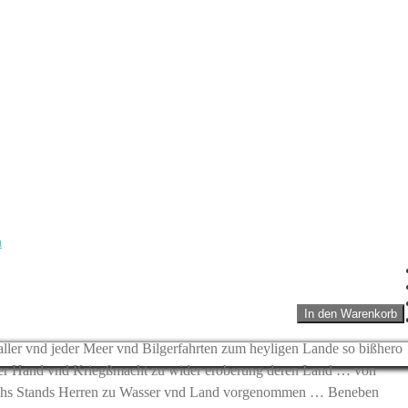
n
aller vnd jeder Meer vnd Bilgerfahrten zum heyligen Lande so bißhero
rter Hand vnd Kriegßmacht zu wider eroberung deren Land … von
ltlichs Stands Herren zu Wasser vnd Land vorgenommen … Beneben