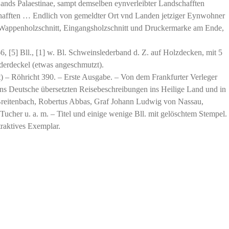
ands Palaestinae, sampt demselben eynverleibter Landschafften
fften … Endlich von gemeldter Ort vnd Landen jetziger Eynwohner
 Wappenholzschnitt, Eingangsholzschnitt und Druckermarke am Ende,
6, [5] Bll., [1] w. Bl. Schweinslederband d. Z. auf Holzdecken, mit 5
rderdeckel (etwas angeschmutzt).
– Röhricht 390. – Erste Ausgabe. – Von dem Frankfurter Verleger
s Deutsche übersetzten Reisebeschreibungen ins Heilige Land und in
 Breitenbach, Robertus Abbas, Graf Johann Ludwig von Nassau,
cher u. a. m. – Titel und einige wenige Bll. mit gelöschtem Stempel.
ttraktives Exemplar.