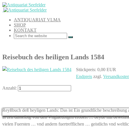
ANTIQUARIAT VLMA
SHOP
KONTAKT
Reisebuch des heiligen Lands 1584
Stückpreis:
0,00 EUR
Endpreis
zzgl.
Versandkoste
Anzahl:
Reyßbuch deß heyligen Lands: Das ist Ein grundtliche beschreibung 
in zeit dasselbig von den Vnglaeubigen erobert … beyde mit beweh
vielen Fuersten … vnd andern fuertrefflichen … geistlichs vnd we